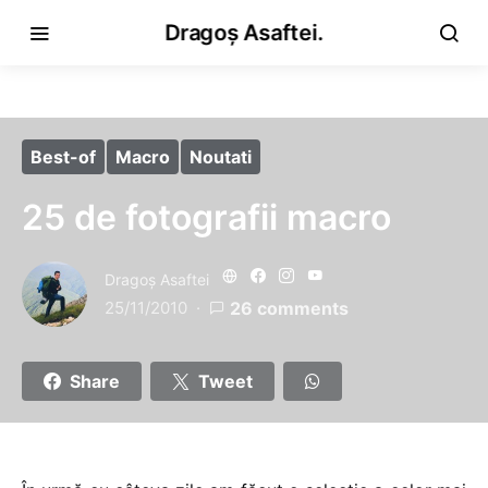
Dragoș Asaftei.
Best-of
Macro
Noutati
25 de fotografii macro
Dragoş Asaftei
25/11/2010
26 comments
Share
Tweet