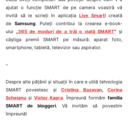
ajutat o funcție SMART de pe camera voastră vă
invită să le scrieți în aplicația
Live Smart!
creată
de
Samsung
. Puteți contribui la crearea e-book-
ului
„
365 de moduri de a trăi o viață SMART
”
și
câștiga premii SMART pe măsură: aparat foto,
smartphone, tabletă, televizor sau aspirator.
–
Despre alte pățănii și situații în care e utilă tehnologia
SMART povestesc și
Cristina Bazavan
,
Corina
Scheianu
și
Victor Kapra
. Împreună formăm
familia
SMART de bloggeri
. Vă invităm să povestim
împreună!