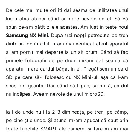
De cele mai multe ori îți dai seama de utilitatea unui
lucru abia atunci când ai mare nevoie de el. Să vă
spun ce-am pățit zilele acestea. Am luat în teste noul
Samsung NX Mini
. După trei nopți petrecute pe tren
dintr-un loc în altul, n-am mai verificat atent aparatul
și am pornit mai departe la un alt drum. Când să fac
primele fotografii de pe drum mi-am dat seama că
aparatul n-are cardul băgat în el. Pregătisem un card
SD pe care să-l folosesc cu NX Mini-ul, așa că l-am
scos din geantă. Dar când să-l pun, surpriză, cardul
nu încăpea. Aveam nevoie de unul microSD.
Ia-l de unde nu-i la 2-3 dimineața, pe tren, pe câmp,
pe cine știe unde. Și atunci m-am apucat să caut prin
toate funcțiile SMART ale camerei și tare m-am mai