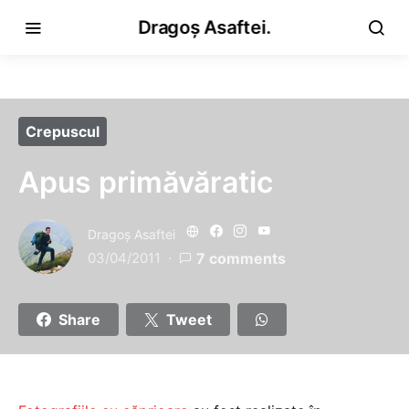
Dragoș Asaftei.
Crepuscul
Apus primăvăratic
Dragoş Asaftei
03/04/2011
7 comments
Share
Tweet