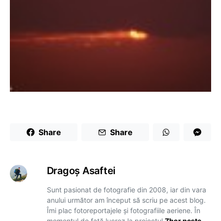
Share
Share
Dragoş Asaftei
Sunt pasionat de fotografie din 2008, iar din vara
anului următor am început să scriu pe acest blog.
Îmi plac fotoreportajele și fotografiile aeriene. În
momentul de față lucrez la proiectul
Zbor peste