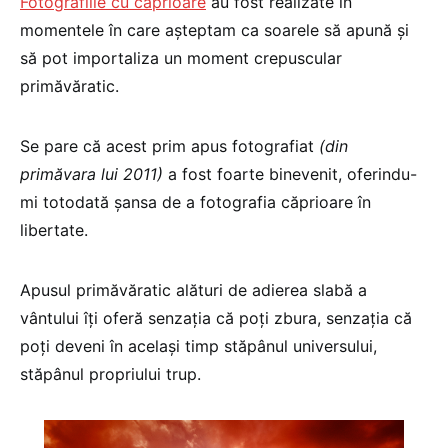
Fotografiile cu căprioare
au fost realizate în
momentele în care aşteptam ca soarele să apună şi
să pot importaliza un moment crepuscular
primăvăratic.
Se pare că acest prim apus fotografiat
(din
primăvara lui 2011)
a fost foarte binevenit, oferindu-
mi totodată şansa de a fotografia căprioare în
libertate.
Apusul primăvăratic alături de adierea slabă a
vântului îţi oferă senzaţia că poţi zbura, senzaţia că
poţi deveni în acelaşi timp stăpânul universului,
stăpânul propriului trup.