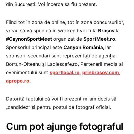
din Bucureşti. Voi încerca să fiu prezent.
Fiind tot în zona de online, tot în zona concursurilor,
vreau să vă spun că în weekend voi fi la
Braşov
la
#CaynonSportMeet
organizat de
SportMeet.ro.
Sponsoriul principal este
Canyon România,
iar
sponsorii secundari sunt reprezentaţi de agenţia
Borţun-Olteanu şi Ladiescafe.ro. Partenerii media ai
evenimentului sunt
sportlocal.ro
,
prinbrasov.com
,
apropo.ro
.
Datorită faptului că voi fi prezent m-am decis să
„candidez” şi pentru postul de fotograf oficial.
Cum pot ajunge fotograful