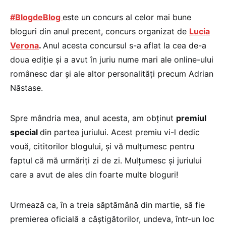
#BlogdeBlog
este un concurs al celor mai bune
bloguri din anul precent, concurs organizat de
Lucia
Verona
.
Anul acesta concursul s-a aflat la cea de-a
doua ediţie şi a avut în juriu nume mari ale online-ului
românesc dar şi ale altor personalităţi precum Adrian
Năstase.
Spre mândria mea, anul acesta, am obţinut
premiul
special
din partea juriului. Acest premiu vi-l dedic
vouă, cititorilor blogului, şi vă mulţumesc pentru
faptul că mă urmăriţi zi de zi. Mulţumesc şi juriului
care a avut de ales din foarte multe bloguri!
Urmează ca, în a treia săptămână din martie, să fie
premierea oficială a câştigătorilor, undeva, într-un loc