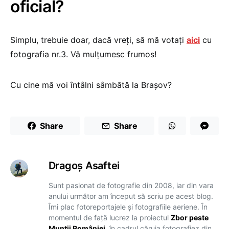
oficial?
Simplu, trebuie doar, dacă vreţi, să mă votaţi
aici
cu
fotografia nr.3. Vă mulţumesc frumos!
Cu cine mă voi întâlni sâmbătă la Braşov?
Share
Share
Dragoş Asaftei
Sunt pasionat de fotografie din 2008, iar din vara
anului următor am început să scriu pe acest blog.
Îmi plac fotoreportajele și fotografiile aeriene. În
momentul de față lucrez la proiectul
Zbor peste
Munții României
, în cadrul căruia fotografiez din