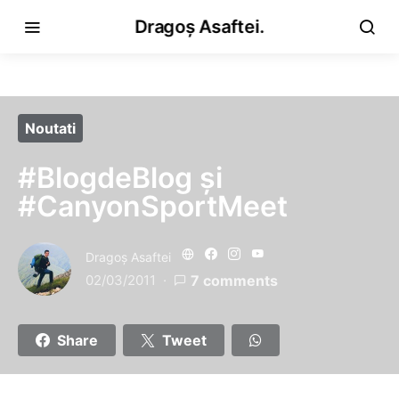
Dragoș Asaftei.
Noutati
#BlogdeBlog şi
#CanyonSportMeet
Dragoş Asaftei
02/03/2011
7 comments
Share
Tweet