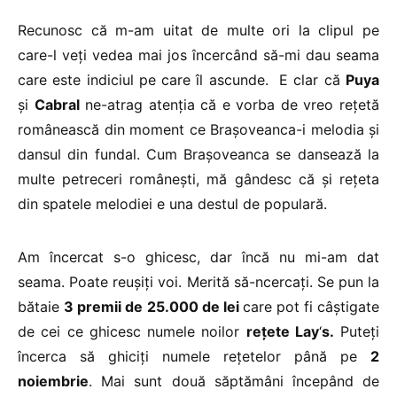
Recunosc că m-am uitat de multe ori la clipul pe
care-l veți vedea mai jos încercând să-mi dau seama
care este indiciul pe care îl ascunde. E clar că
Puya
și
Cabral
ne-atrag atenția că e vorba de vreo rețetă
românească din moment ce Brașoveanca-i melodia și
dansul din fundal. Cum Brașoveanca se dansează la
multe petreceri românești, mă gândesc că și rețeta
din spatele melodiei e una destul de populară.
Am încercat s-o ghicesc, dar încă nu mi-am dat
seama. Poate reușiți voi. Merită să-ncercați. Se pun la
bătaie
3 premii de
25.000 de lei
care pot fi câștigate
de cei ce ghicesc numele noilor
rețete Lay
‘
s.
Puteți
încerca să ghiciți numele rețetelor până pe
2
noiembrie
. Mai sunt două săptămâni începând de