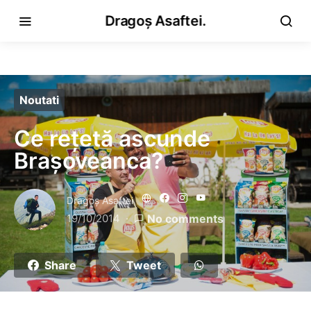
Dragoș Asaftei.
Noutati
Ce rețetă ascunde
Brașoveanca?
Dragoş Asaftei
19/10/2014
No comments
Share
Tweet