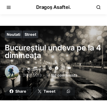
Dragoș Asaftei.
Noutati
Street
Bucureștiul undeva pe la 4
dimineața
Dragoş Asaftei
26/01/2013
No comments
Share
Tweet