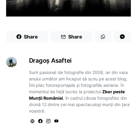
Share
Share
Dragoş Asaftei
Sunt pasionat de fotografie din 2008, iar din vara
anului următor am început să scriu pe acest blog.
Îmi plac fotoreportajele și fotografiile aeriene. În
momentul de față lucrez la proiectul
Zbor peste
Munții României
, în cadrul căruia fotografiez din
dronă 12 dintre cei mai spectaculoși munți din țara
noastră.