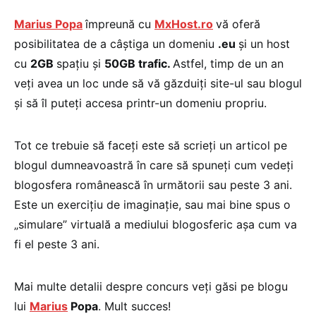
Marius Popa
împreună cu
MxHost.ro
vă oferă
posibilitatea de a câştiga un domeniu
.eu
şi un host
cu
2GB
spaţiu şi
50GB trafic.
Astfel, timp de un an
veţi avea un loc unde să vă găzduiţi site-ul sau blogul
şi să îl puteţi accesa printr-un domeniu propriu.
Tot ce trebuie să faceţi este să scrieţi un articol pe
blogul dumneavoastră în care să spuneţi cum vedeţi
blogosfera românească în următorii sau peste 3 ani.
Este un exerciţiu de imaginaţie, sau mai bine spus o
„simulare” virtuală a mediului blogosferic aşa cum va
fi el peste 3 ani.
Mai multe detalii despre concurs veţi găsi pe blogu
lui
Marius
Popa
. Mult succes!