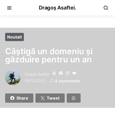
Dragoș Asaftei.
Noutati
Câştigă un domeniu şi
găzduire pentru un an
Dragoş Asaftei
09/12/2010
4 comments
Share
Tweet