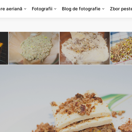
are aeriană
Fotografii
Blog de fotografie
Zbor pest