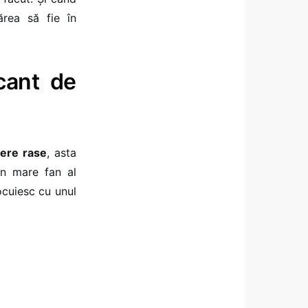
rea să fie în
cant de
ere rase
, asta
un mare fan al
ocuiesc cu unul