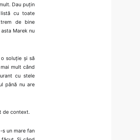
 mult. Dau puțin
listă cu toate
extrem de bine
i asta Marek nu
 soluție și să
t mai mult când
aurant cu stele
ul până nu are
nt de context.
ă-s un mare fan
 făcut. Și când