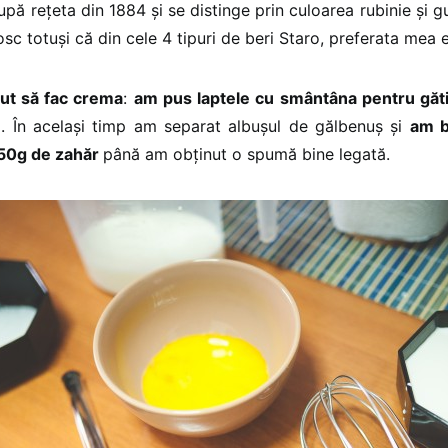
upă rețeta din 1884 și se distinge prin culoarea rubinie și 
c totuși că din cele 4 tipuri de beri Staro, preferata mea e
put să fac crema
:
am pus laptele cu smântâna pentru găti
ă. În același timp am separat albușul de gălbenuș și
am b
 50g de zahăr
până am obținut o spumă bine legată.