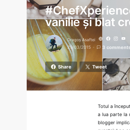
#ChefXperience
vanilie și blat 
Dragoş Asaftei
29/03/2015
3 comment
Share
Tweet
Totul a începu
a lua parte la
blogger implica