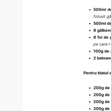
500ml de
folosit g
500ml de
8 gălben
8 foi de 
pe care l
100g de 
2 batoane
Pentru blatul 
200g de
200g de 
200g de 
200g de 