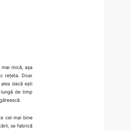
e mai mică, așa
c rețeta. Doar
i ales dacă ești
 lungă de timp
 gătească.
te cel mai bine
rii, se fabrică