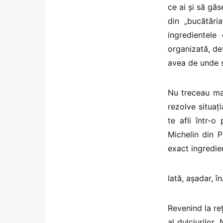
ce ai și să găs
din „bucătări
ingredientele
organizată, de
avea de unde să
Nu treceau ma
rezolve situaț
te afli într-o
Michelin din 
exact ingredien
Iată, așadar, î
Revenind la re
al dulciurilor