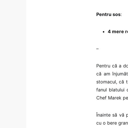
Pentru sos
:
4 mere r
–
Pentru că a do
că am înjumăt
stomacul, că te
fanul blatulu
Chef Marek pen
Înainte să vă 
cu o bere gra