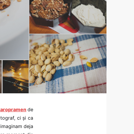
taropramen
de
tograf, ci și ca
i imaginam deja