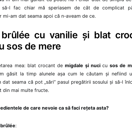
să-l fac chiar mă speriasem de cât de complicat pă
ar mi-am dat seama apoi că n-aveam de ce.
brûlée cu vanilie și blat cro
cu sos de mere
retarea mea: blat crocant de
migdale și nuci
cu
sos de m
m găsit la timp alunele așa cum le căutam și nefiind 
 dat seama că pot „sări” pasul pregătirii sosului și să-l înl
 din mai multe fructe.
edientele de care nevoie ca să faci rețeta asta?
 brûlée
: