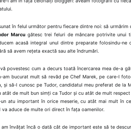
are-l am în fața celorlalți bloggeri: aveam fotografii cu fie
tului.
unat în felul următor pentru fiecare dintre noi: să urmărim
udor Marcu
gătesc trei feluri de mâncare potrivite unui t
ducem acasă integral unul dintre preparate folosindu-ne
ără să avem rețeta exactă sau alte îndrumări.
 vă povestesc cum a decurs toată încercarea mea de-a găt
m-am bucurat mult să revăd pe Chef Marek, pe care-l foto
a, și să-l cunosc pe Tudor, candidatul meu preferat de la 
 atât de mult bun simți ca Tudor și cu atât de mult respect 
-un atu important în orice meserie, cu atât mai mult în c
l va aduce de multe ori direct în fața oamenilor.
p am învățat încă o dată cât de important este să te descu