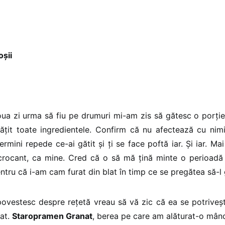
oșii
ua zi urma să fiu pe drumuri mi-am zis să gătesc o porți
ățit toate ingredientele. Confirm că nu afectează cu nimi
rmini repede ce-ai gătit și ți se face poftă iar. Și iar. Ma
i crocant, ca mine. Cred că o să mă țină minte o perioadă
tru că i-am cam furat din blat în timp ce se pregătea să-l
povestesc despre rețetă vreau să vă zic că ea se potriveș
nat.
Staropramen Granat
, berea pe care am alăturat-o mâncă