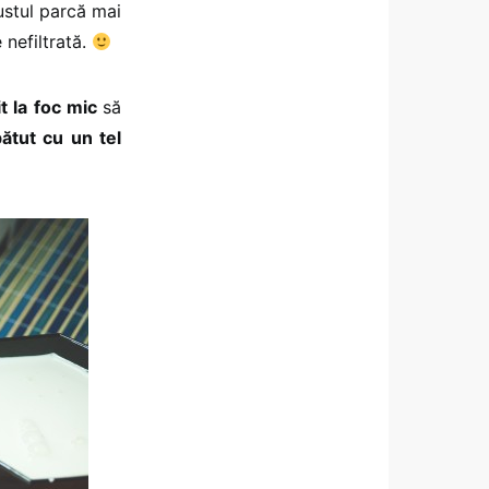
gustul parcă mai
 nefiltrată.
t la foc mic
să
ătut cu un tel