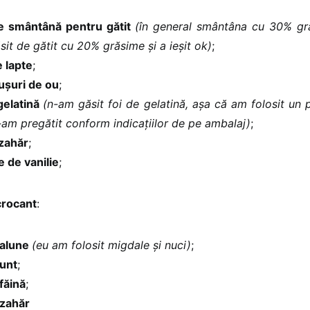
 smântână pentru gătit
(în general smântâna cu 30% g
ăsit de gătit cu 20% grăsime și a ieșit ok)
;
 lapte
;
ușuri de ou
;
gelatină
(n-am găsit foi de gelatină, așa că am folosit un p
-am pregătit conform indicațiilor de pe ambalaj)
;
zahăr
;
 de vanilie
;
crocant
:
 alune
(eu am folosit migdale și nuci)
;
unt
;
făină
;
zahăr