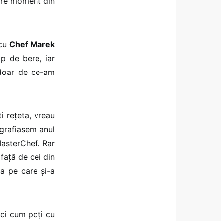
care moment din
 cu
Chef Marek
ip de bere, iar
 doar de ce-am
i rețeta, vreau
grafiasem anul
MasterChef. Rar
față de cei din
ea pe care și-a
rci cum poți cu