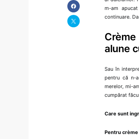
m-am apucat 
continuare. D
Crème 
alune 
Sau în interp
pentru că n-a
merelor, mi-am
cumpărat făcut
Care sunt ingr
Pentru crème