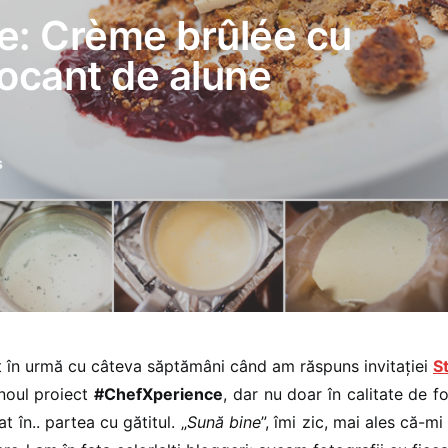
: Crème brûlée cu
crocant de alune
s
t în urmă cu câteva săptămâni când am răspuns invitației
S
 noul proiect
#ChefXperience
, dar nu doar în calitate de fo
t în.. partea cu gătitul. „
Sună bine
”, îmi zic, mai ales că-m