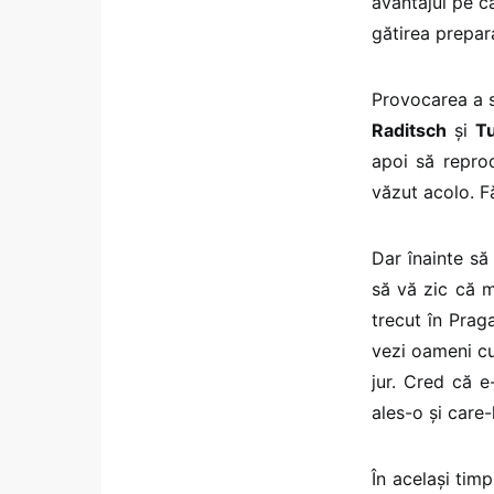
avantajul pe c
gătirea prepara
Provocarea a s
Raditsch
și
T
apoi să repro
văzut acolo. F
Dar înainte să
să vă zic că 
trecut în Prag
vezi oameni cu
jur. Cred că e
ales-o și care-
În același tim