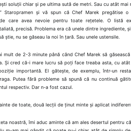
ești soluții chiar și pe ultima sută de metri. Sau cu atât mai
a” Staropramen și vă spun că Chef Marek pregătise o 
 de care avea nevoie pentru toate rețetele. O listă 
taliată, precisă. Problema era că unele dintre ingrediente, ș
 știe, nu se găseau la noi în țară. Sau unele ustensile.
i mult de 2-3 minute până când Chef Marek să găsească o
ia. Și cred că-i mare lucru să poți face treaba asta, cu atâ
 poziție importantă. El gătește, de exemplu, într-un rest
Praga. Putea fără probleme să spună că nu continuă gătit
tul respectiv. Dar n-a fost cazul.
nainte de toate, două lecții de ținut minte și aplicat indifere
țeta noastră, îmi aduc aminte că am ales desertul pentru c
. Nu m-am mai gândit că poate nu-i chiar atât de simplu de