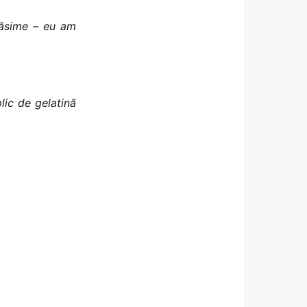
răsime – eu am
lic de gelatină