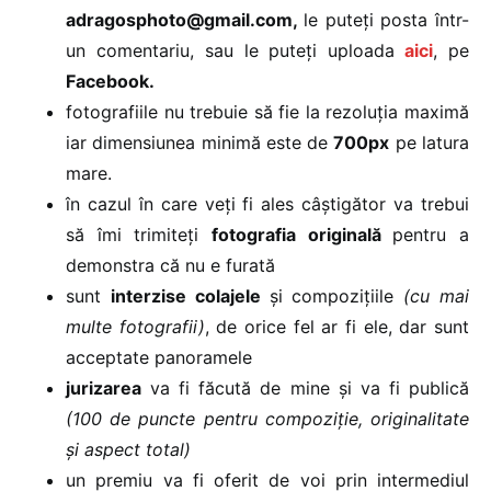
adragosphoto@gmail.com,
le puteţi posta într-
un comentariu, sau le puteţi uploada
aici
, pe
Facebook.
fotografiile nu trebuie să fie la rezoluţia maximă
iar dimensiunea minimă este de
700px
pe latura
mare.
în cazul în care veţi fi ales câştigător va trebui
să îmi trimiteţi
fotografia originală
pentru a
demonstra că nu e furată
sunt
interzise colajele
şi compoziţiile
(cu mai
multe fotografii)
, de orice fel ar fi ele, dar sunt
acceptate panoramele
jurizarea
va fi făcută de mine şi va fi publică
(100 de puncte pentru compoziţie, originalitate
şi aspect total)
un premiu va fi oferit de voi prin intermediul