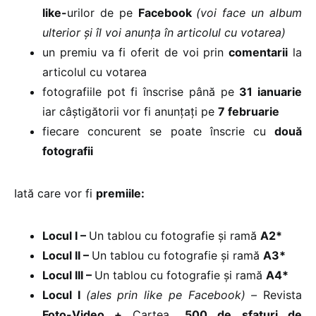
like-
urilor de pe
Facebook
(voi face un album
ulterior şi îl voi anunţa în articolul cu votarea)
un premiu va fi oferit de voi prin
comentarii
la
articolul cu votarea
fotografiile pot fi înscrise până pe
31 ianuarie
iar câştigătorii vor fi anunţaţi pe
7 februarie
fiecare concurent se poate înscrie cu
două
fotografii
Iată care vor fi
premiile:
Locul I –
Un tablou cu fotografie şi ramă
A2*
Locul II –
Un tablou cu fotografie şi ramă
A3*
Locul III –
Un tablou cu fotografie şi ramă
A4*
Locul I
(ales prin like pe Facebook) –
Revista
Foto-Video +
Cartea
„500 de sfaturi de