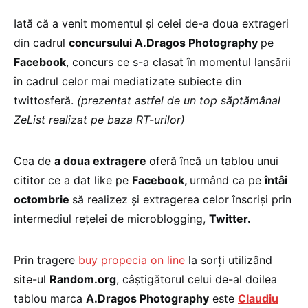
Iată că a venit momentul şi celei de-a doua extrageri
din cadrul
concursului A.Dragos Photography
pe
Facebook
, concurs ce s-a clasat în momentul lansării
în cadrul celor mai mediatizate subiecte din
twittosferă.
(prezentat astfel de un top săptămânal
ZeList realizat pe baza RT-urilor)
Cea de
a doua extragere
oferă încă un tablou unui
cititor ce a dat like pe
Facebook,
urmând ca pe
întâi
octombrie
să realizez şi extragerea celor înscrişi prin
intermediul reţelei de microblogging,
Twitter.
Prin tragere
buy propecia on line
la sorţi utilizând
site-ul
Random.org
, câştigătorul celui de-al doilea
tablou marca
A.Dragos Photography
este
Claudiu