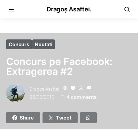
Dragoș Asaftei.
Concurs
Noutati
Concurs pe Facebook:
Extragerea #2
Dragoş Asaftei
26/09/2010
4 comments
Share
Tweet