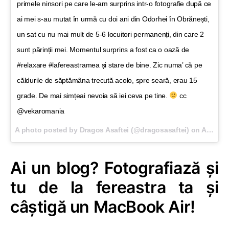
primele ninsori pe care le-am surprins intr-o fotografie după ce
ai mei s-au mutat în urmă cu doi ani din Odorhei în Obrănești,
un sat cu nu mai mult de 5-6 locuitori permanenți, din care 2
sunt părinții mei. Momentul surprins a fost ca o oază de
#relaxare #lafereastramea și stare de bine. Zic numa’ că pe
căldurile de săptămâna trecută acolo, spre seară, erau 15
grade. De mai simțeai nevoia să iei ceva pe tine.
cc
@vekaromania
A photo posted by Dragos Asaftei (@dragosasaftei) on
Aug 21, 2015 at 10:25am PDT
Ai un blog? Fotografiază și
tu de la fereastra ta și
câștigă un MacBook Air!