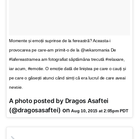
Momente și emoții suprinse de la fereastră? Aceasta-i
provocarea pe care-am primit-o de la @vekaromania De
#lafereastramea am fotografiat săptămâna trecută #relaxare,
iar acum, #emotie. O emoție dată de liniștea pe care o cauți și
pe care o găsești atunci când simți că era lucrul de care aveai
nevoie.
A photo posted by Dragos Asaftei
(@dragosasaftei) on
Aug 10, 2015 at 2:05pm PDT