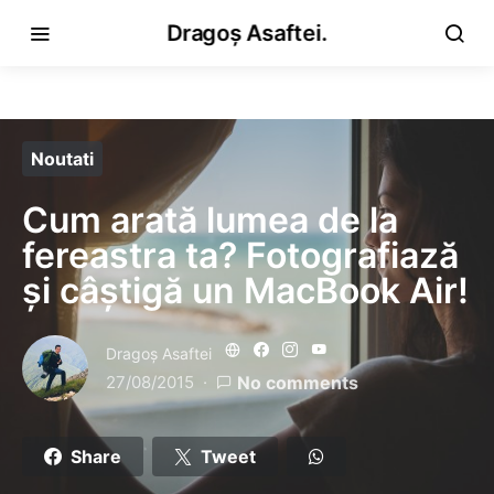
Dragoș Asaftei.
Noutati
Cum arată lumea de la
fereastra ta? Fotografiază
și câștigă un MacBook Air!
Dragoş Asaftei
27/08/2015
No comments
Share
Tweet