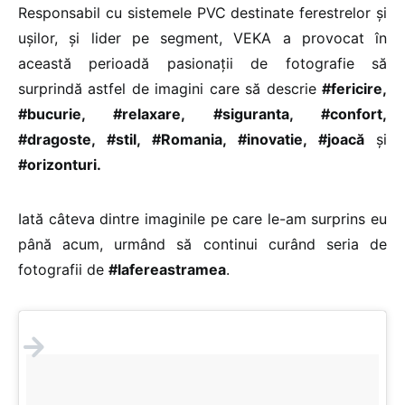
Responsabil cu sistemele PVC destinate ferestrelor și
ușilor, și lider pe segment, VEKA a provocat în
această perioadă pasionații de fotografie să
surprindă astfel de imagini care să descrie
#fericire,
#bucurie, #relaxare, #siguranta, #confort,
#dragoste, #stil, #Romania, #inovatie, #joacă
și
#orizonturi.
Iată câteva dintre imaginile pe care le-am surprins eu
până acum, urmând să continui curând seria de
fotografii de
#lafereastramea
.