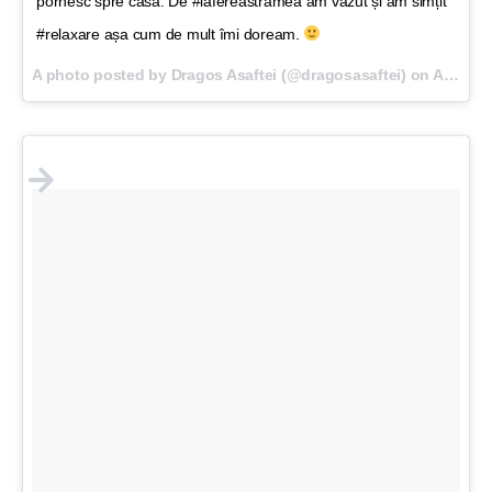
pornesc spre casă. De #lafereastramea am văzut și am simțit
#relaxare așa cum de mult îmi doream.
A photo posted by Dragos Asaftei (@dragosasaftei) on
Aug 4, 2015 at 10:07am PDT