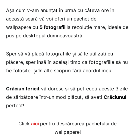
Aşa cum v-am anunţat în urmă cu câteva ore în
această seară vă voi oferi un pachet de
wallpapere cu
5 fotografii
la rezoluţie mare, ideale de
pus pe desktopul dumneavoastră.
Sper să vă placă fotografiile şi să le utilizaţi cu
plăcere, sper însă în acelaşi timp ca fotografiile să nu
fie folosite şi în alte scopuri fără acordul meu.
Crăciun fericit
vă doresc şi să petreceţi aceste 3 zile
de sărbătoare într-un mod plăcut, să aveţi
Crăciunul
perfect!
Click
aici
pentru descărcarea pachetului de
wallpapere!