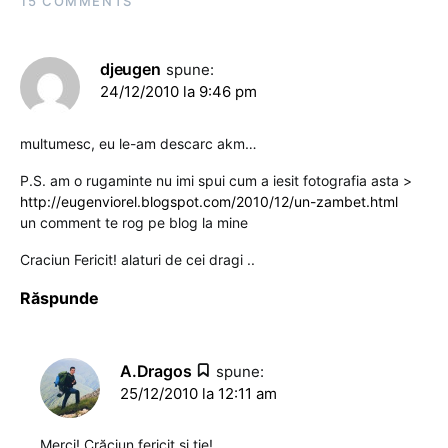
15 COMMENTS
djeugen
spune:
24/12/2010 la 9:46 pm
multumesc, eu le-am descarc akm…
P.S. am o rugaminte nu imi spui cum a iesit fotografia asta >
http://eugenviorel.blogspot.com/2010/12/un-zambet.html
un comment te rog pe blog la mine
Craciun Fericit! alaturi de cei dragi ..
Răspunde
A.Dragos
spune:
25/12/2010 la 12:11 am
Merci! Crăciun fericit şi ţie!