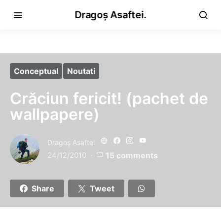
Dragoș Asaftei.
Conceptual
Noutati
Crăciun fericit! (pachet de
wallpapere)
Dragoş Asaftei
24/12/2010
15 comments
Share
Tweet