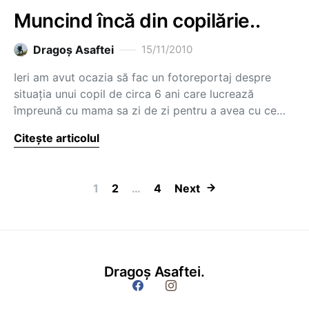
Muncind încă din copilărie..
Dragoş Asaftei
15/11/2010
Ieri am avut ocazia să fac un fotoreportaj despre
situaţia unui copil de circa 6 ani care lucrează
împreună cu mama sa zi de zi pentru a avea cu ce…
Citește articolul
Paginație artic
1
2
…
4
Next
Dragoș Asaftei.