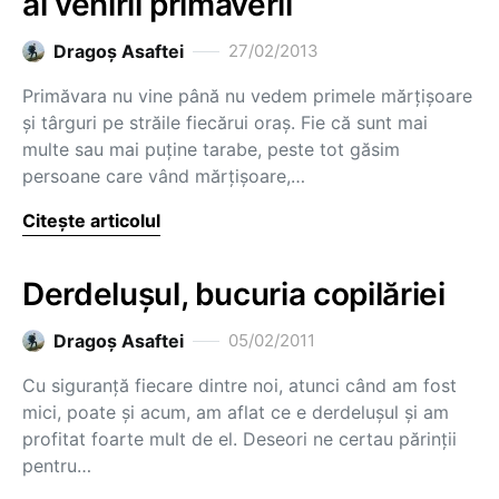
al venirii primăverii
Dragoş Asaftei
27/02/2013
Primăvara nu vine până nu vedem primele mărțișoare
și târguri pe străile fiecărui oraș. Fie că sunt mai
multe sau mai puține tarabe, peste tot găsim
persoane care vând mărțișoare,…
Citește articolul
Derdeluşul, bucuria copilăriei
Dragoş Asaftei
05/02/2011
Cu siguranţă fiecare dintre noi, atunci când am fost
mici, poate şi acum, am aflat ce e derdeluşul şi am
profitat foarte mult de el. Deseori ne certau părinţii
pentru…