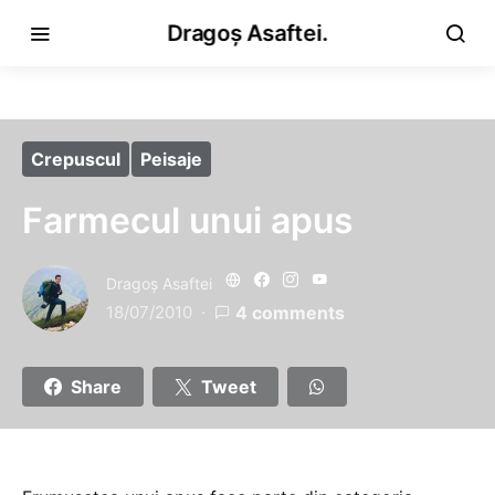
Dragoș Asaftei.
Crepuscul
Peisaje
Farmecul unui apus
Dragoş Asaftei
18/07/2010
4 comments
Share
Tweet