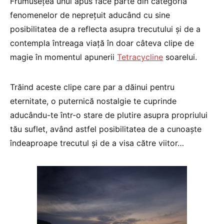
Frumuseţea unui apus face parte din categoria
fenomenelor de nepreţuit aducând cu sine
posibilitatea de a reflecta asupra trecutului şi de a
contempla întreaga viaţă în doar câteva clipe de
magie în momentul apunerii
Tetracycline
soarelui.
Trăind aceste clipe care par a dăinui pentru
eternitate, o puternică nostalgie te cuprinde
aducându-te într-o stare de plutire asupra propriului
tău suflet, având astfel posibilitatea de a cunoaşte
îndeaproape trecutul şi de a visa către viitor…