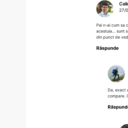
Cali
27/0
Pai n-ai cum sa 
acestuia… sunt sen
din punct de vede
Răspunde
Da, exact a
compare. Ci
Răspund