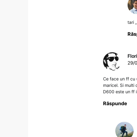
tari 
Răs
Flo
29/0
Ce face un ff cu
maricel. Si mult
D600 este un ff i
Răspunde