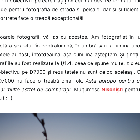
r fi obiectivul pe care l-aș ține cel mai des. Pe formatul fu
ide pentru fotografia de stradă și peisaje, dar și suficient
 portrete face o treabă excepțională!
oarele fotografii, vă las cu acestea. Am fotografiat în l
ectă a soarelui, în contralumină, în umbră sau la lumina un
atele au fost, întotdeauna, așa cum mă așteptam. Și țineți
afiile au fost realizate la
f/1.4
, ceea ce spune multe, zic eu
biectivu pe D7000 și rezultatele nu sunt deloc aceleași. 
7000 nu face o treabă chiar ok.
Asta apropo pentru c
mai multe astfel de comparații.
Mulțumesc
Nikoniști
pentru
l! :- )