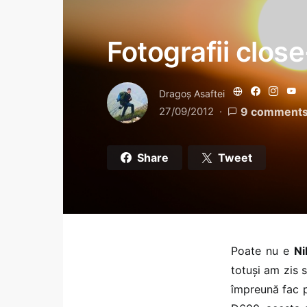
Fotografii clo
Dragoş Asaftei
27/09/2012
9 comment
Share
Tweet
Poate nu e
Ni
totuși am zis 
împreună fac p