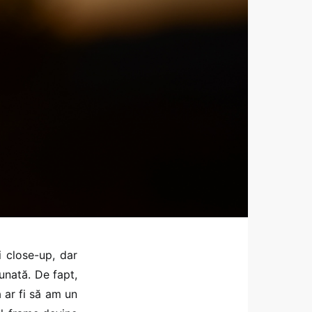
i close-up, dar
unată. De fapt,
 ar fi să am un