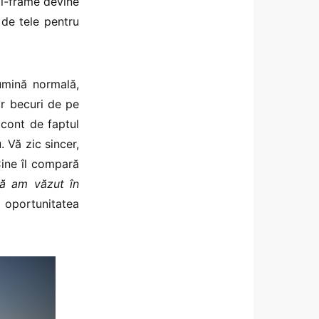
ll-frame devine
 de tele pentru
umină normală,
or becuri de pe
 cont de faptul
. Vă zic sincer,
Cine îl compară
ă am văzut în
 oportunitatea