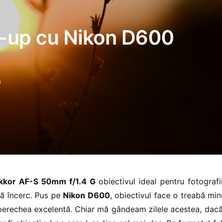
se-up cu Nikon D600
s
kkor AF-S 50mm f/1.4 G
obiectivul ideal pentru fotografi
să încerc. Pus pe
Nikon D600
, obiectivul face o treabă min
erechea excelentă. Chiar mă gândeam zilele acestea, dacă