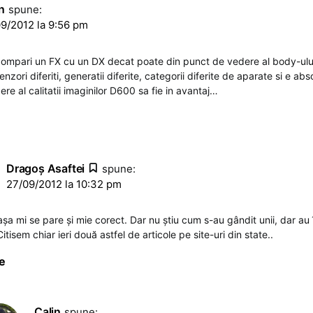
n
spune:
9/2012 la 9:56 pm
compari un FX cu un DX decat poate din punct de vedere al body-ului 
zori diferiti, generatii diferite, categorii diferite de aparate si e ab
re al calitatii imaginilor D600 sa fie in avantaj…
Dragoş Asaftei
spune:
27/09/2012 la 10:32 pm
șa mi se pare și mie corect. Dar nu știu cum s-au gândit unii, dar au 
tisem chiar ieri două astfel de articole pe site-uri din state..
e
Calin
spune: