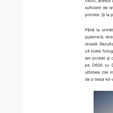
D600, acesta a
suficient de w
potrete. Și la
Până la următ
puternică, dir
stradă. Rezult
că toate fotogr
am probat și o
pe D600 cu D
ultimele zile 
de a testa kit-u