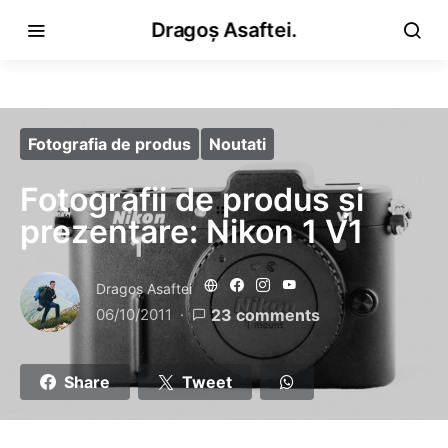
Dragoș Asaftei.
Fotografia de produs
Noutati
Fotografii de produs și
prezentare: Nikon 1 V1
Dragoş Asaftei
06/10/2011
23 comments
Share
Tweet