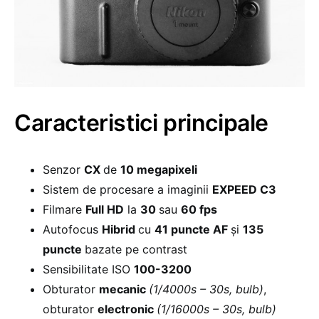
Caracteristici principale
Senzor
CX
de
10 megapixeli
Sistem de procesare a imaginii
EXPEED C3
Filmare
Full HD
la
30
sau
60 fps
Autofocus
Hibrid
cu
41 puncte AF
și
135
puncte
bazate pe contrast
Sensibilitate ISO
100-3200
Obturator
mecanic
(1/4000s – 30s, bulb)
,
obturator
electronic
(1/16000s – 30s, bulb)