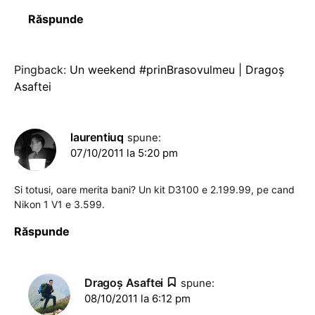
Răspunde
Pingback:
Un weekend #prinBrasovulmeu | Dragoş
Asaftei
laurentiuq
spune:
07/10/2011 la 5:20 pm
Si totusi, oare merita bani? Un kit D3100 e 2.199.99, pe cand
Nikon 1 V1 e 3.599.
Răspunde
Dragoş Asaftei
spune:
08/10/2011 la 6:12 pm