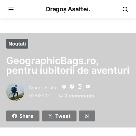
Dragoș Asaftei.
Noutati
GeographicBags.ro,
pentru iubitorii de aventuri
Dragoş Asaftei
02/08/2011
2 comments
Share
Tweet