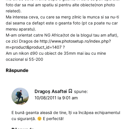
foto dar sa mai am spatiu si pentru alte obiecte(non photo
related).
Ma interesa ceva, cu care sa merg zilnic la munca si sa nu-ti
dai seama ca defapt este o geanta foto (pt ca poate nu car
mereu aparatu).
M-am orientat catre NG Africa(tot de la blogul tau am aflat),
ce zici Dragos de
http://www.photosetup.ro/index.php?
m=product&product_id=1407
?
Am un nikon d90 cu obiect de 35mm mai iau cu mine
ocazional si 55-200
Răspunde
Dragoş Asaftei
spune:
10/08/2011 la 9:01 am
E bună geanta aleasă de tine, îți va încăpea echipamentul
cu siguranță.
E perfectă!