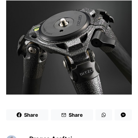
Share
Share