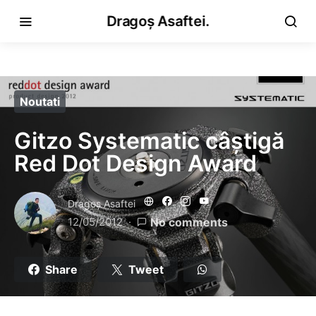
Dragoș Asaftei.
Noutati
Gitzo Systematic câștigă
Red Dot Design Award
Dragoş Asaftei
12/05/2012
No comments
Share
Tweet