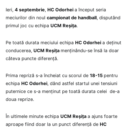
Ieri,
4 septembrie
,
HC Odorhei
a început seria
meciurilor din noul
campionat de handball
, disputând
primul joc cu echipa
UCM Reşiţa
.
Pe toată durata meciului echipa
HC Odorhei
a deţinut
conducerea,
UCM Reşiţa
menţinându-se însă la doar
câteva puncte diferenţă.
Prima repriză s-a încheiat cu scorul de
18-15
pentru
echipa
HC Odorhei
, dând astfel startul unei tensiuni
puternice ce s-a menţinut pe toată durata celei de-a
doua reprize.
În ultimele minute echipa
UCM Reşiţa
a ajuns foarte
aproape fiind doar la un punct diferenţă de
HC