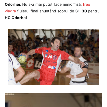
Odorhei
. Nu s-a mai putut face nimic însă,
free
viagra
fluierul final anunţând scorul de
31-30
pentru
HC Odorhei
.