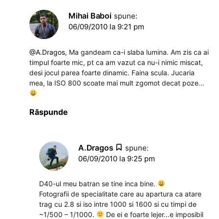
Mihai Baboi
spune:
06/09/2010 la 9:21 pm
@A.Dragos
, Ma gandeam ca-i slaba lumina. Am zis ca ai
timpul foarte mic, pt ca am vazut ca nu-i nimic miscat,
desi jocul parea foarte dinamic. Faina scula. Jucaria
mea, la ISO 800 scoate mai mult zgomot decat poze…
Răspunde
A.Dragos
spune:
06/09/2010 la 9:25 pm
D40-ul meu batran se tine inca bine.
Fotografii de specialitate care au apartura ca atare
trag cu 2.8 si iso intre 1000 si 1600 si cu timpi de
~1/500 – 1/1000.
De ei e foarte lejer…e imposibil