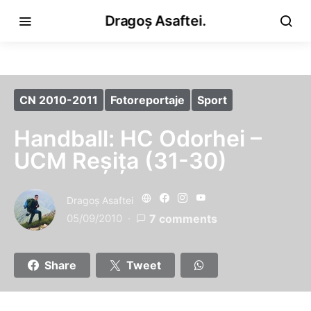
Dragoș Asaftei.
CN 2010-2011
Fotoreportaje
Sport
Handball: HC Odorhei –
UCM Reşiţa (31-30)
Dragoş Asaftei
05/09/2010
7 comments
Share
Tweet