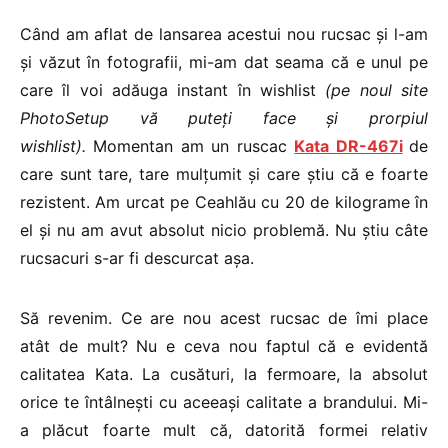
Când am aflat de lansarea acestui nou rucsac și l-am
și văzut în fotografii, mi-am dat seama că e unul pe
care îl voi adăuga instant în wishlist
(pe noul site
PhotoSetup vă puteți face și prorpiul
wishlist).
Momentan am un ruscac
Kata DR-467i
de
care sunt tare, tare mulțumit și care știu că e foarte
rezistent. Am urcat pe Ceahlău cu 20 de kilograme în
el și nu am avut absolut nicio problemă. Nu știu câte
rucsacuri s-ar fi descurcat așa.
Să revenim. Ce are nou acest rucsac de îmi place
atât de mult? Nu e ceva nou faptul că e evidentă
calitatea Kata. La cusături, la fermoare, la absolut
orice te întâlnești cu aceeași calitate a brandului. Mi-
a plăcut foarte mult că, datorită formei relativ