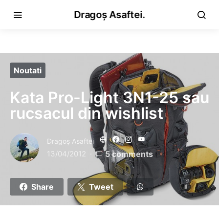
Dragoș Asaftei.
Noutati
Kata Pro-Light 3N1-25 sau
rucsacul din wishlist
Dragoş Asaftei
13/04/2012
5 comments
Share
Tweet