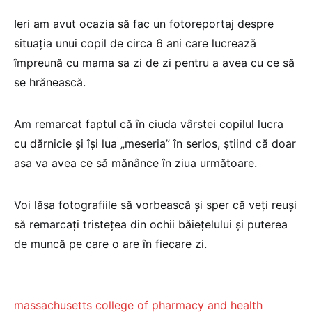
Ieri am avut ocazia să fac un fotoreportaj despre
situaţia unui copil de circa 6 ani care lucrează
împreună cu mama sa zi de zi pentru a avea cu ce să
se hrănească.
Am remarcat faptul că în ciuda vârstei copilul lucra
cu dărnicie şi îşi lua „meseria” în serios, ştiind că doar
asa va avea ce să mănânce în ziua următoare.
Voi lăsa fotografiile să vorbească şi sper că veţi reuşi
să remarcaţi tristeţea din ochii băieţelului şi puterea
de muncă pe care o are în fiecare zi.
massachusetts college of pharmacy and health