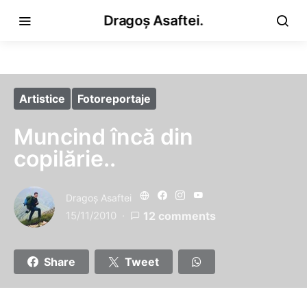
Dragoș Asaftei.
Artistice
Fotoreportaje
Muncind încă din
copilărie..
Dragoş Asaftei
15/11/2010
12 comments
Share
Tweet