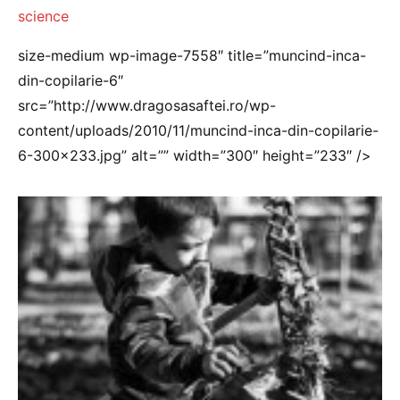
science
size-medium wp-image-7558″ title=”muncind-inca-
din-copilarie-6″
src=”http://www.dragosasaftei.ro/wp-
content/uploads/2010/11/muncind-inca-din-copilarie-
6-300×233.jpg” alt=”” width=”300″ height=”233″ />