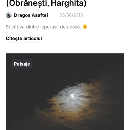
(Obrănești, Harghita)
Dragoş Asaftei
03/08/2016
Și câțiva dintre iepurașii de acasă.
Citește articolul
Peisaje