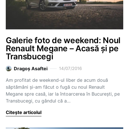
Galerie foto de weekend: Noul
Renault Megane – Acasă și pe
Transbucegi
Dragoş Asaftei
14/07/2016
Am profitat de weekend-ul liber de acum două
săptămâni și-am făcut o fugă cu noul Renault
Megane spre casă, iar la întoarcerea în București, pe
Transbucegi, cu gândul că a…
Citește articolul