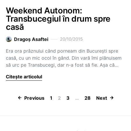
Weekend Autonom:
Transbucegiul în drum spre
casă
Dragoş Asaftei
20/10/2015
Era ora prâznului când porneam din București spre
casă, cu un mic ocol în gând. Din vară îmi plănuisem
să urc pe Transbucegi, dar n-a fost să fie. Așa că…
Citește articolul
Paginație artic
Previous
1
2
3
…
28
Next