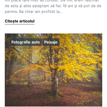
Îmi place tare mult să conduc. De mic eram fascinat
de asta și abia așteptam să fac 18 ani și să pot da de
permis. Ba chiar am profitat la…
Citește articolul
Fotografie auto
Peisaje