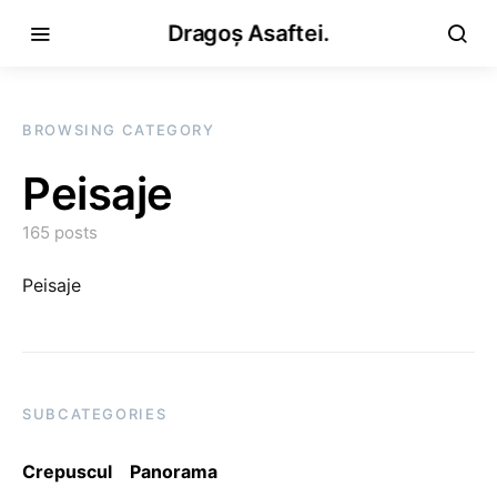
Dragoș Asaftei.
BROWSING CATEGORY
Peisaje
165 posts
Peisaje
SUBCATEGORIES
Crepuscul
Panorama