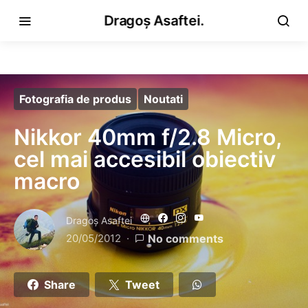
Dragoș Asaftei.
Fotografia de produs
Noutati
Nikkor 40mm f/2.8 Micro,
cel mai accesibil obiectiv
macro
Dragoş Asaftei
20/05/2012
No comments
Share
Tweet