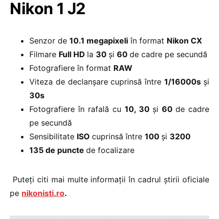
Nikon 1 J2
Senzor de
10.1 megapixeli
în format
Nikon CX
Filmare
Full HD
la
30
și
60
de cadre pe secundă
Fotografiere în format
RAW
Viteza de declanșare cuprinsă între
1/16000s
și
30s
Fotografiere în rafală cu
10, 30
și
60
de cadre
pe secundă
Sensibilitate
ISO
cuprinsă între
100
și
3200
135 de puncte
de focalizare
Puteți citi mai multe informații în cadrul știrii oficiale
pe
nikonisti.ro
.