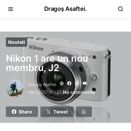
Dragoș Asaftei.
Noutati
Nikon 1 are un nou
membru, J2
Dragoş Asaftei
09/08/2012
No comments
Share
Tweet