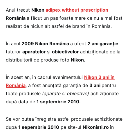
Anul trecut
Nikon
adipex without prescription
România
a făcut un pas foarte mare ce nu a mai fost
realizat de niciun alt astfel de brand în România.
În anul
2009 Nikon România
a oferit
2 ani garanţie
tuturor
aparatelor
şi
obiectivelor
achiziţionate de la
distribuitorii de produse foto
Nikon.
În acest an, în cadrul evenimentului
Nikon 3 ani în
România
, a fost anunţată garanţia de
3 ani
pentru
toate produsele
(aparate şi obiective)
achiziţionate
după data de
1 septembrie 2010.
Se vor putea înregistra astfel produsele achiziţionate
după
1 sepembrie 2010
pe site-ul
Nikonisti.ro
în