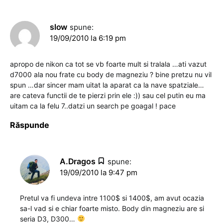
slow
spune:
19/09/2010 la 6:19 pm
apropo de nikon ca tot se vb foarte mult si tralala …ati vazut
d7000 ala nou frate cu body de magneziu ? bine pretzu nu vil
spun …dar sincer mam uitat la aparat ca la nave spatziale…
are cateva functii de te pierzi prin ele :)) sau cel putin eu ma
uitam ca la felu 7..datzi un search pe goagal ! pace
Răspunde
A.Dragos
spune:
19/09/2010 la 9:47 pm
Pretul va fi undeva intre 1100$ si 1400$, am avut ocazia
sa-l vad si e chiar foarte misto. Body din magneziu are si
seria D3, D300…