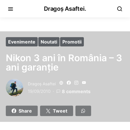
Dragoș Asaftei.
Evenimente
Noutati
Promotii
Nikon 3 ani în România – 3
ani garanţie
Dragoş Asaftei
19/09/2010
8 comments
Share
Tweet