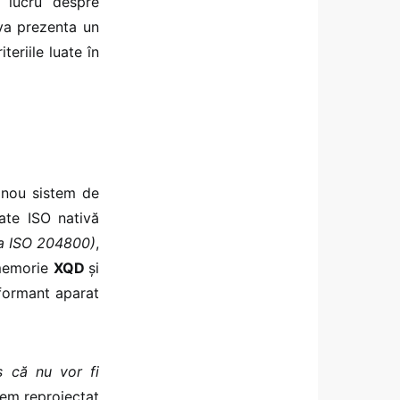
t lucru despre
 va prezenta un
teriile luate în
 nou sistem de
itate ISO nativă
 la ISO 204800)
,
 memorie
XQD
și
rformant aparat
s că nu vor fi
tem reproiectat