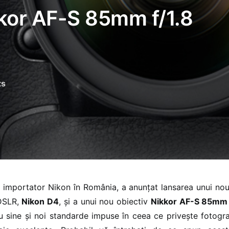
kkor AF-S 85mm f/1.8
ts
c importator Nikon în România, a anunțat lansarea unui n
 DSLR,
Nikon D4
, și a unui nou obiectiv
Nikkor AF-S 85mm 
u sine și noi standarde impuse în ceea ce privește fotograf