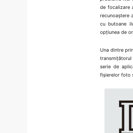
de focalizare
recunoaștere 
cu butoane il
opțiunea de or
Una dintre pri
transmițătoru
serie de apli
fișierelor foto