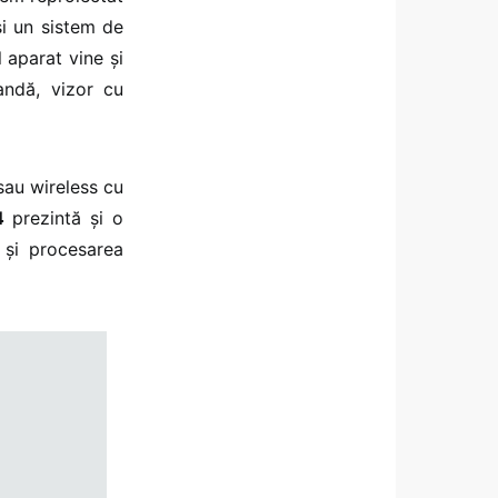
și un sistem de
l aparat vine și
andă, vizor cu
sau wireless cu
D4
prezintă și o
 și procesarea