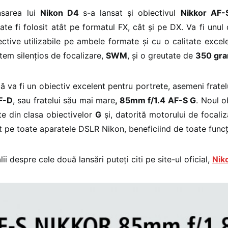
nsarea lui
Nikon D4
s-a lansat și obiectivul
Nikkor AF-
ate fi folosit atât pe formatul FX, cât și pe DX. Va fi unul 
ective utilizabile pe ambele formate și cu o calitate excele
stem silențios de focalizare,
SWM
, și o greutate de
350 gr
ă va fi un obiectiv excelent pentru portrete, asemeni fratel
F-D
, sau fratelui său mai mare
, 85mm f/1.4 AF-S G
. Noul o
e din clasa obiectivelor
G
și, datorită motorului de focaliz
zat pe toate aparatele DSLR Nikon, beneficiind de toate funcț
ii despre cele două lansări puteți citi pe site-ul oficial,
Niko