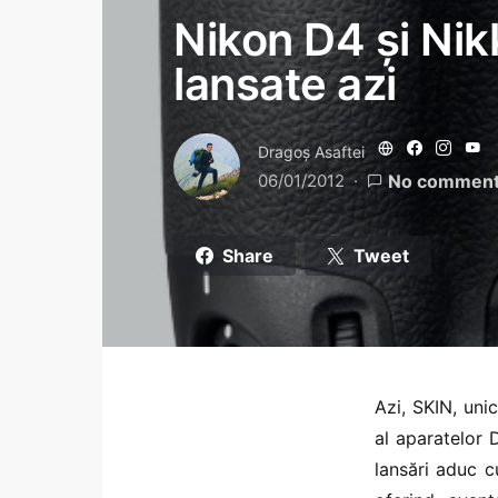
Nikon D4 și Ni
lansate azi
Dragoş Asaftei
06/01/2012
No commen
Share
Tweet
Azi, SKIN, uni
al aparatelor
lansări aduc c