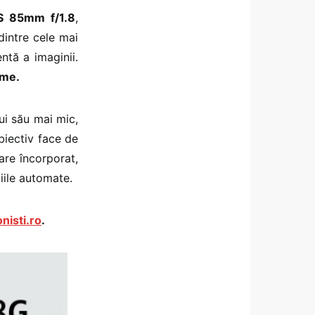
S 85mm f/1.8
,
dintre cele mai
ntă a imaginii.
ame.
ui său mai mic,
biectiv face de
are încorporat,
iile automate.
nisti.ro
.