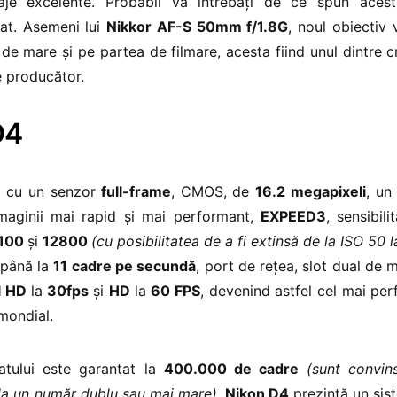
aje excelente. Probabil vă întrebați de ce spun aces
sat. Asemeni lui
Nikkor AF-S 50mm f/1.8G
, noul obiectiv
de mare și pe partea de filmare, acesta fiind unul dintre cri
 producător.
D4
e cu un senzor
full-frame
, CMOS, de
16.2 megapixeli
, un
maginii mai rapid și mai performant,
EXPEED3
, sensibil
100
și
12800
(cu posibilitatea de a fi extinsă de la ISO 50
 până la
11 cadre pe secundă
, port de rețea, slot dual de
ll HD
la
30fps
și
HD
la
60 FPS
, devenind astfel cel mai pe
mondial.
atului este garantat la
400.000 de cadre
(sunt convin
 la un număr dublu sau mai mare).
Nikon D4
prezintă un sis