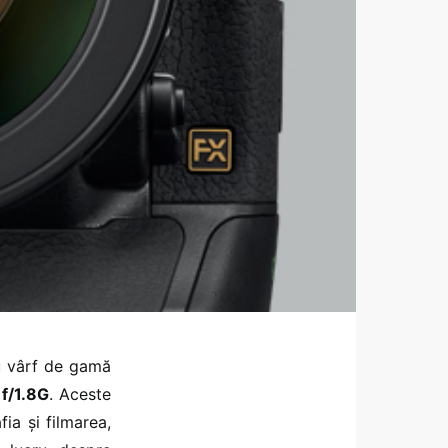
ou vârf de gamă
f/1.8G
. Aceste
ia și filmarea,