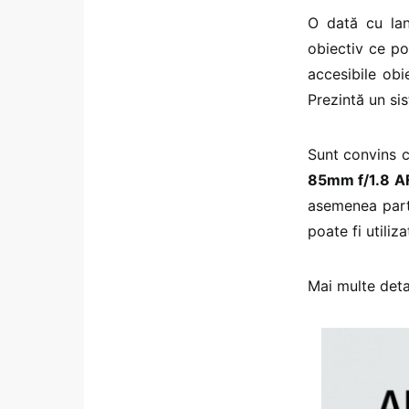
O dată cu la
obiectiv ce po
accesibile obi
Prezintă un si
Sunt convins c
85mm f/1.8 A
asemenea part
poate fi utili
Mai multe detal