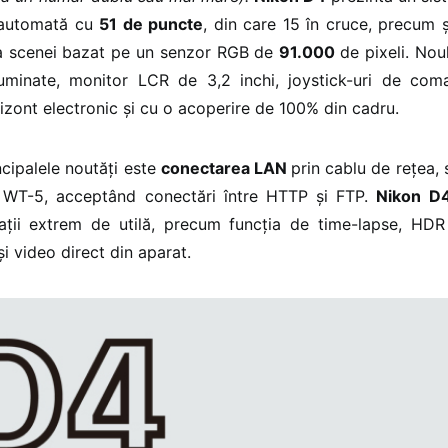
 automată cu
51 de puncte
, din care 15 în cruce, precum 
a scenei bazat pe un senzor RGB de
91.000
de pixeli. Nou
uminate, monitor LCR de 3,2 inchi, joystick-uri de com
izont electronic și cu o acoperire de 100% din cadru.
ncipalele noutăți este
conectarea LAN
prin cablu de rețea, 
l WT-5, acceptând conectări între HTTP și FTP.
Nikon 
cații extrem de utilă, precum funcția de time-lapse, HDR
 și video direct din aparat.