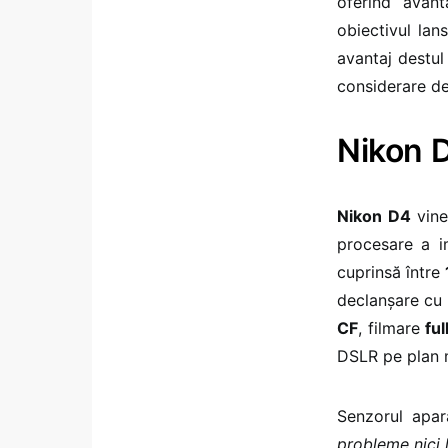
oferind avant
obiectivul lan
avantaj destul 
considerare de
Nikon 
Nikon D4
vin
procesare a i
cuprinsă între
declanșare cu
CF
, filmare
fu
DSLR pe plan 
Senzorul apar
probleme nici