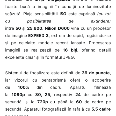
foarte bună a imaginii în condiții de luminozitate
scăzută. Plaja sensibilității
ISO
este cuprinsă
(cu tot
cu posibilitatea de extindere)
între
50
și
25.600
.
Nikon
D600
vine cu un procesor
de imagine
EXPEED 3
, extrem de rapid, regăsindu-se
și pe celelalte modele recent lansate. Procesarea
imaginii se realizează pe
16 biți
, oferind detalii
excelente chiar și în formatul JPEG.
Sistemul de focalizare este definit de
39 de puncte
,
iar vizorul cu pentaprismă oferă o acoperire
de
100%
din cadru. Aparatul filmează
la
1080p
cu
30, 25
, respectiv
24
de cadre pe
secundă, și la
720p
cu până la
60
de cadre pe
secundă. Aparatul fotografiază în rafală cu
5,5 cadre