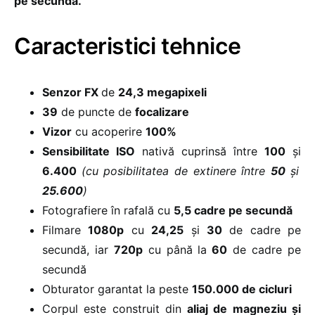
pe secundă.
Caracteristici tehnice
Senzor FX
de
24,3 megapixeli
39
de puncte de
focalizare
Vizor
cu acoperire
100%
Sensibilitate ISO
nativă cuprinsă între
100
și
6.400
(cu posibilitatea de extinere între
50
și
25.600
)
Fotografiere în rafală cu
5,5 cadre pe secundă
Filmare
1080p
cu
24,25
și
30
de cadre pe
secundă, iar
720p
cu până la
60
de cadre pe
secundă
Obturator garantat la peste
150.000 de cicluri
Corpul este construit din
aliaj de magneziu și