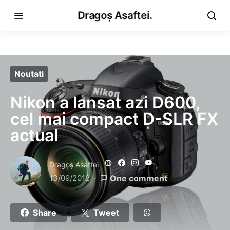
Dragoș Asaftei.
Noutati
Nikon a lansat azi D600,
cel mai compact D-SLR FX
actual
Dragoş Asaftei
13/09/2012
One comment
Share
Tweet