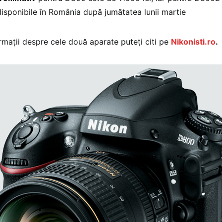
d disponibile în România după jumătatea lunii martie
rmații despre cele două aparate puteți citi pe
Nikonisti.ro
.