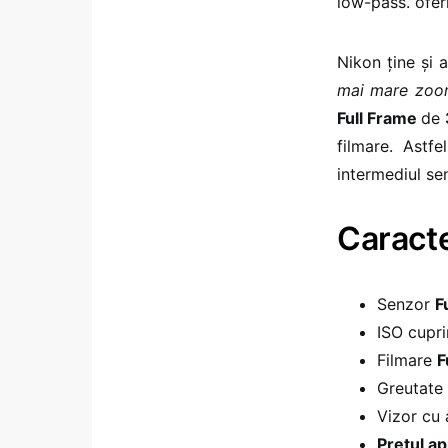
low-pass. ofer
Nikon ține și 
mai mare zoom
Full Frame
de
filmare. Astfe
intermediul se
Caracte
Senzor
F
ISO cupri
Filmare
F
Greutate
Vizor cu 
Prețul a