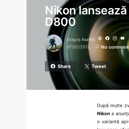
Nikon lansează
D800
Dragoş Asaftei
07/02/2012
No commen
Share
Tweet
După multe zvo
Nikon
a anunț
o variantă apro