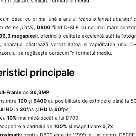
ind o calitate similară formatului mediu.
acum pasul cu prima lună a anului
(când a lansat aparatul
 de pe piață)
,
D800
fiind D-SLR cu cel mai mare senzor
36,3 megapixeli
, oferind o calitate excelentă atât la fotogra
l, aparatul păstrează versatilitatea și rapiditatea unui D
nzorului se regăsește oarecum în formatul mediu.
ristici principale
ull-Frame
de
36,3MP
ns între
100
și
6400
cu posibilitate de extindere până la 5
ull HD
la
30
fps și
HD
la
60
fps
 cu
10%
mai mică decât a lui D700
acoperire a cadrului de
100%
și magnificare
0,7x
proximativ
pentru D800 este de 11999 lei, iar pentru D800E