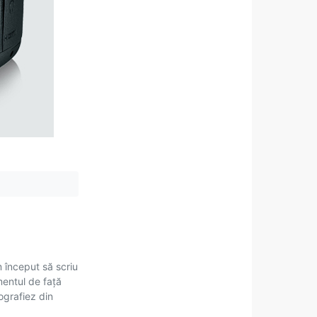
m început să scriu
mentul de față
tografiez din