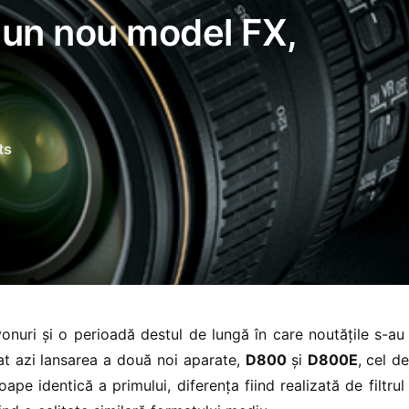
 un nou model FX,
ts
nuri și o perioadă destul de lungă în care noutățile s-au 
at azi lansarea a două noi aparate,
D800
și
D800E
, cel de
ape identică a primului, diferența fiind realizată de filtrul 