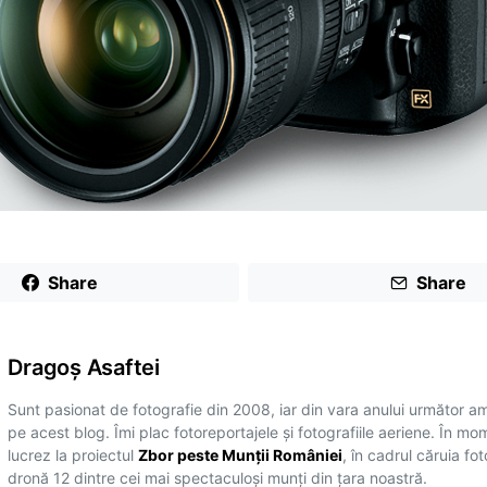
Share
Share
Dragoş Asaftei
Sunt pasionat de fotografie din 2008, iar din vara anului următor a
pe acest blog. Îmi plac fotoreportajele și fotografiile aeriene. În mo
lucrez la proiectul
Zbor peste Munții României
, în cadrul căruia fo
dronă 12 dintre cei mai spectaculoși munți din țara noastră.