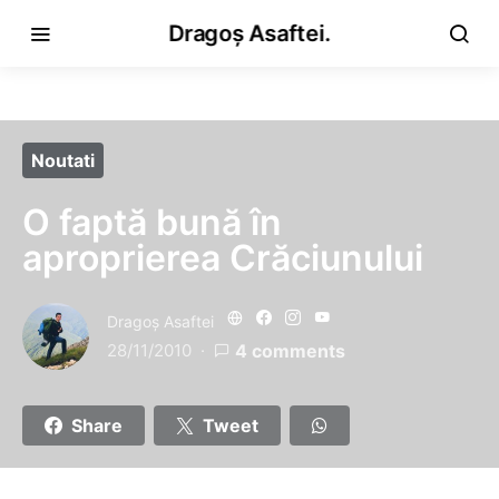
Dragoș Asaftei.
Noutati
O faptă bună în
aproprierea Crăciunului
Dragoş Asaftei
28/11/2010
4 comments
Share
Tweet