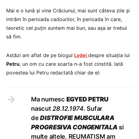
Mai e o lună şi vine Crăciunul, mai sunt câteva zile şi
intrăm în perioada cadourilor, în perioada în care,
teoretic cel puţin suntem mai bun, sau aşa ar trebui
să fim.
Astăzi am aflat de pe blogul
Lydei
despre situaţia lui
Petru
, un om cu care soarta n-a fost cinstită. Iată
povestea lui Petru redactată chiar de el:
Ma numesc
EGYED PETRU
nascut
28.12.1974
. Sufar
de
DISTROFIE MUSCULARA
PROGRESIVA CONGENITALA
si
multe altele, REUMATISM am