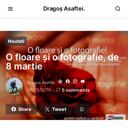
Dragoș Asaftei.
Noutati
O floare și o fotografie, de
8 martie
Dragoş Asaftei
07/03/2012
5 comments
Share
Tweet