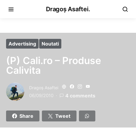
Dragoș Asaftei.
Advertising
Noutati
(P) Cali.ro – Produse
Calivita
Dragoş Asaftei
06/09/2010
4 comments
Share
Tweet