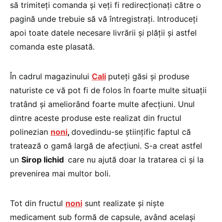
să trimiteţi comanda şi veţi fi redirecţionaţi către o
pagină unde trebuie să vă întregistraţi. Introduceţi
apoi toate datele necesare livrării şi plăţii şi astfel
comanda este plasată.
În cadrul magazinului
Cali
puteţi găsi şi produse
naturiste ce vă pot fi de folos în foarte multe situaţii
tratând şi ameliorând foarte multe afecţiuni. Unul
dintre aceste produse este realizat din fructul
polinezian
noni
,
dovedindu-se ştiinţific faptul că
tratează o gamă largă de afecţiuni. S-a creat astfel
un
Sirop lichid
care nu ajută doar la tratarea ci şi la
prevenirea mai multor boli.
Tot din fructul
noni
sunt realizate şi nişte
medicament sub formă de capsule, având acelaşi