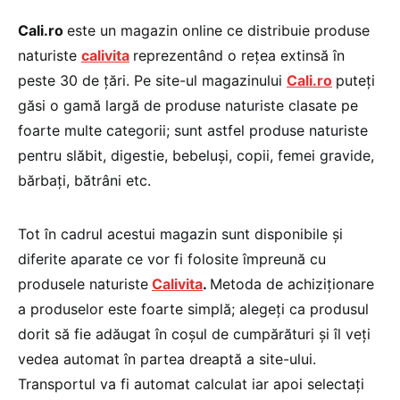
Cali.ro
este un magazin online ce distribuie produse
naturiste
calivita
reprezentând o reţea extinsă în
peste 30 de ţări. Pe site-ul magazinului
Cali.ro
puteţi
găsi o gamă largă de produse naturiste
clasate pe
foarte multe categorii; sunt astfel produse naturiste
pentru slăbit, digestie, bebeluşi, copii, femei gravide,
bărbaţi, bătrâni etc.
Tot în cadrul acestui magazin sunt disponibile şi
diferite aparate ce vor fi folosite împreună cu
produsele naturiste
Calivita
.
Metoda de achiziţionare
a produselor este foarte simplă; alegeţi ca produsul
dorit să fie adăugat în coşul de cumpărături şi îl veţi
vedea automat în partea dreaptă a site-ului.
Transportul va fi automat calculat iar apoi selectaţi