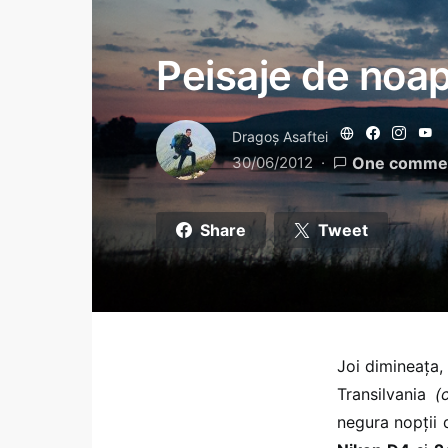
Peisaje de noa
Dragoş Asaftei
30/06/2012
One comme
Share
Tweet
Joi dimineața,
Transilvania
(
negura nopții d