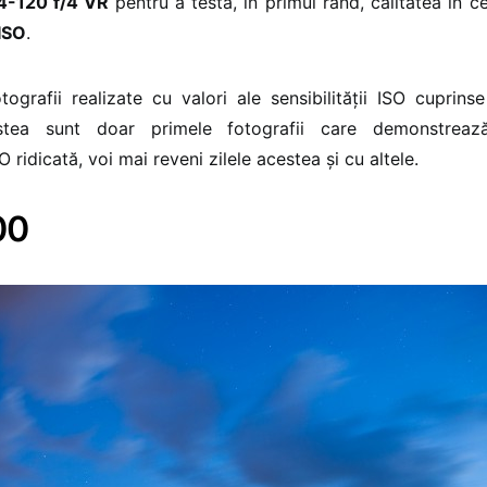
4-120 f/4 VR
pentru a testa, în primul rând, calitatea în c
 ISO
.
tografii realizate cu valori ale sensibilității ISO cuprins
stea sunt doar primele fotografii care demonstrează
SO ridicată, voi mai reveni zilele acestea și cu altele.
00