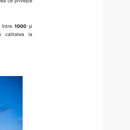
eea ce privește
e între
1000
și
 calitatea la