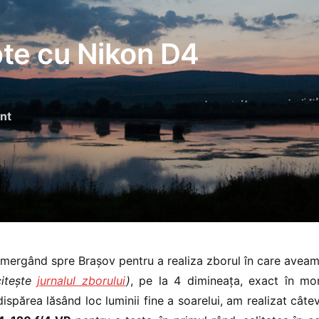
pte cu Nikon D4
nt
 mergând spre Brașov pentru a realiza zborul în care avea
citește
jurnalul zborului
)
, pe la 4 dimineața, exact în mo
ispărea lăsând loc luminii fine a soarelui, am realizat câte