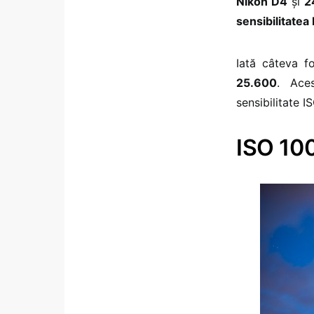
Nikon D4
și
2
sensibilitatea
Iată câteva fo
25.600
. Ace
sensibilitate I
ISO 10