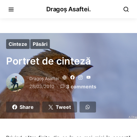
Dragoș Asaftei.
Cinteze
Păsări
Portret de cinteză
Dragoş Asaftei
28/03/2010
3 comments
Share
Tweet