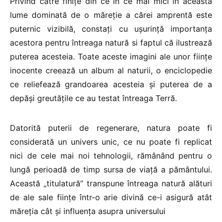
Privind către finiţe din ce în ce mai mici în această
lume dominată de o măreţie a cărei amprentă este
puternic vizibilă, constaţi cu uşurinţă importanţa
acestora pentru întreaga natură si faptul că ilustrează
puterea acesteia. Toate aceste imagini ale unor fiinţe
inocente creează un album al naturii, o enciclopedie
ce reliefează grandoarea acesteia şi puterea de a
depăşi greutăţile ce au testat întreaga Terră.
Datorită puterii de regenerare, natura poate fi
considerată un univers unic, ce nu poate fi replicat
nici de cele mai noi tehnologii, rămânând pentru o
lungă perioadă de timp sursa de viaţă a pământului.
Această „titulatură” transpune întreaga natură alături
de ale sale fiinţe într-o arie divină ce-i asigură atât
măreţia cât şi influenţa asupra universului