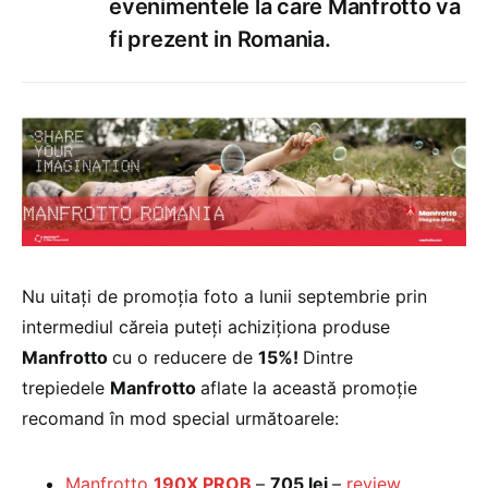
evenimentele la care Manfrotto va
fi prezent in Romania.
Nu uitați de promoția foto a lunii septembrie prin
intermediul căreia puteți achiziționa produse
Manfrotto
cu o reducere de
15%!
Dintre
trepiedele
Manfrotto
aflate la această promoție
recomand în mod special următoarele:
Manfrotto
190X PROB
–
705 lei
–
review