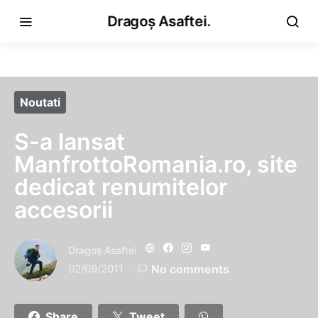
Dragoș Asaftei.
Noutati
S-a lansat
ManfrottoRomania.ro, site
dedicat renumitelor
accesorii
Dragoş Asaftei
02/09/2011
No comments
Share
Tweet