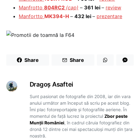
Manfrotto
804RC2
(cap)
–
361 lei
–
review
Manfortto
MK394-H
–
432 lei
–
prezentare
Share
Share
Dragoş Asaftei
Sunt pasionat de fotografie din 2008, iar din vara
anului următor am început să scriu pe acest blog.
Îmi plac fotoreportajele și fotografiile aeriene. În
momentul de față lucrez la proiectul
Zbor peste
Munții României
, în cadrul căruia fotografiez din
dronă 12 dintre cei mai spectaculoși munți din țara
noastră.