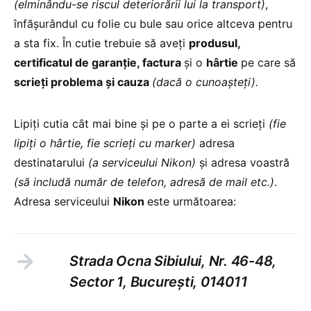
(elminându-se riscul deteriorării lui la transport)
,
înfășurândul cu folie cu bule sau orice altceva pentru
a sta fix. În cutie trebuie să aveți
produsul,
certificatul de garanție, factura
și o
hârtie
pe care să
scrieți problema și cauza
(dacă o cunoașteți).
Lipiți cutia cât mai bine și pe o parte a ei scrieți
(fie
lipiți o hârtie, fie scrieți cu marker)
adresa
destinatarului
(a serviceului Nikon)
și adresa voastră
(să includă număr de telefon, adresă de mail etc.)
.
Adresa serviceului
Nikon
este următoarea:
Strada Ocna Sibiului, Nr. 46-48,
Sector 1, București, 014011