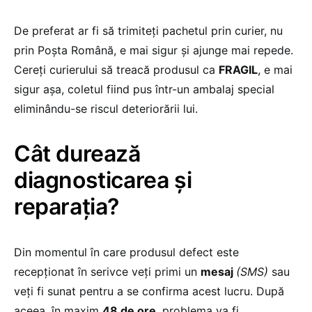
De preferat ar fi să trimiteți pachetul prin curier, nu
prin Poșta Română, e mai sigur și ajunge mai repede.
Cereți curierului să treacă produsul ca
FRAGIL
, e mai
sigur așa, coletul fiind pus într-un ambalaj special
eliminându-se riscul deteriorării lui.
Cât durează
diagnosticarea și
reparația?
Din momentul în care produsul defect este
recepționat în serivce veți primi un
mesaj
(SMS)
sau
veți fi sunat pentru a se confirma acest lucru. După
aceea, în maxim
48 de ore
, problema va fi