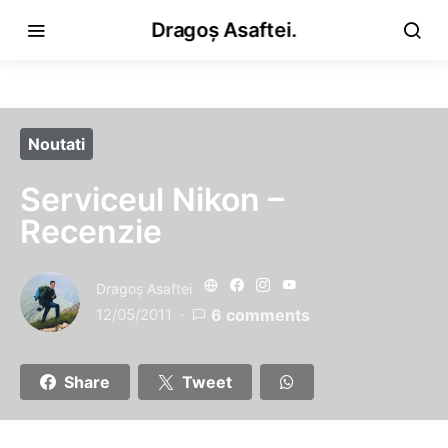
Dragoș Asaftei.
Noutati
Serviceul Nikon –
Recenzie
Dragoş Asaftei
12/05/2011
6 comments
Share
Tweet