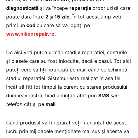
diagnosticată
și va începe
reparația
propriuzisă care
poate dura între
2
și
15 zile
. În tot acest timp veți
primi un
cod
cu care să vă logați pe
www.nikonrepair.ro
.
De aici veți putea urmări stadiul reparației, costurile
și piesele care au fost înlocuite, dacă e cazul. Tot aici
puteți cere să fiți notificați pe mail când se schimbă
stadiul reparației. Sistemul este realizat în așa fel
încât să fiți tot timpul la curent cu starea produsului
dumneavoastră, fiind anunțați atât prin
SMS
sau
telefon
cât și pe
mail
.
Când produsul va fi reparat veți fi anunțat de acest
lucru prin mijloacele menționate mai sus și acesta va