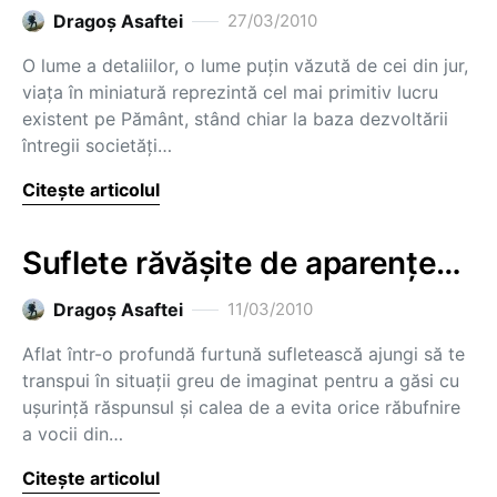
Dragoş Asaftei
27/03/2010
O lume a detaliilor, o lume puţin văzută de cei din jur,
viaţa în miniatură reprezintă cel mai primitiv lucru
existent pe Pământ, stând chiar la baza dezvoltării
întregii societăţi…
Citește articolul
Suflete răvăşite de aparenţe…
Dragoş Asaftei
11/03/2010
Aflat într-o profundă furtună sufletească ajungi să te
transpui în situaţii greu de imaginat pentru a găsi cu
uşurinţă răspunsul şi calea de a evita orice răbufnire
a vocii din…
Citește articolul