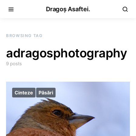
Dragoș Asaftei.
BROWSING TAG
adragosphotography
9 posts
Cinteze
Păsări