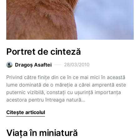
Portret de cinteză
Dragoş Asaftei
28/03/2010
Privind către finiţe din ce în ce mai mici în această
lume dominată de o măreţie a cărei amprentă este
puternic vizibilă, constaţi cu uşurinţă importanţa
acestora pentru întreaga natură…
Citește articolul
Viaţa în miniatură