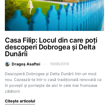
Casa Filip: Locul din care poți
descoperi Dobrogea și Delta
Dunării
Dragoş Asaftei
19/06/2019
Descoperă Dobrogea și Delta Dunării într-un mod
nou. Cazează-te într-o casă tradițională renovată ca
în povești și pornește de aici în cele mai frumoase
călătorii.
Citește articolul