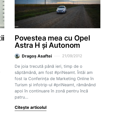
ii
Povestea mea cu Opel
Astra H și Autonom
Dragoş Asaftei
21/09/2012
o
De joia trecută până ieri, timp de o
n
săptămână, am fost #priNeamt. Întâi am
fost la Conferința de Marketing Online în
Turism și infotrip-ul #priNeamt, rămânând
apoi în continuare în zonă pentru încă
patru…
Citește articolul