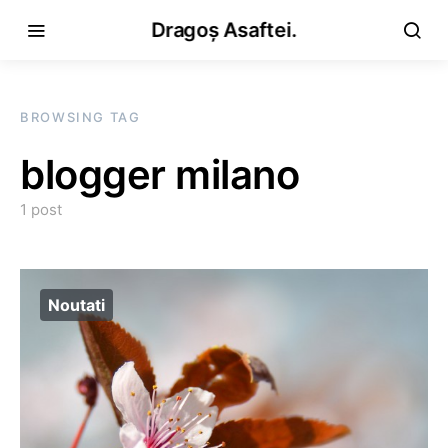
Dragoș Asaftei.
BROWSING TAG
blogger milano
1 post
Noutati