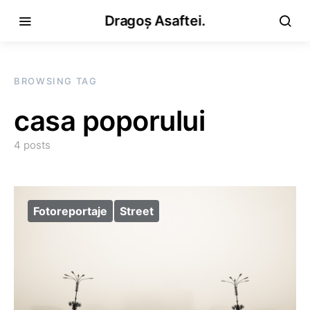
Dragoș Asaftei.
BROWSING TAG
casa poporului
4 posts
Fotoreportaje
Street