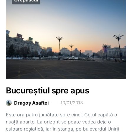
Bucureștiul spre apus
Dragoş Asaftei
10/01/2013
Este ora patru jumătate spre cinci. Cerul capătă o
nuață aparte. La orizont se poate vedea deja o
culoare roșiatică, iar în stânga, pe bulevardul Unirii