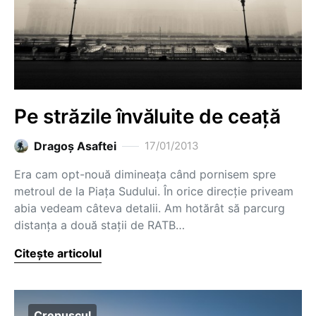
Pe străzile învăluite de ceață
Dragoş Asaftei
17/01/2013
Era cam opt-nouă dimineața când pornisem spre
metroul de la Piața Sudului. În orice direcție priveam
abia vedeam câteva detalii. Am hotărât să parcurg
distanța a două stații de RATB…
Citește articolul
Crepuscul