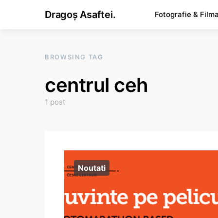
Dragoș Asaftei.
Fotografie & Film
BROWSING TAG
centrul ceh
1 post
Noutati