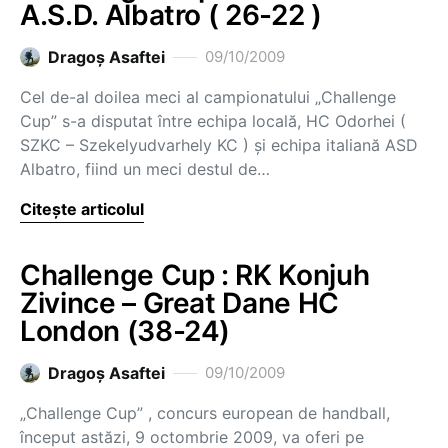
A.S.D. Albatro ( 26-22 )
Dragoş Asaftei
09/10/2009
Cel de-al doilea meci al campionatului „Challenge
Cup” s-a disputat între echipa locală, HC Odorhei (
SZKC – Szekelyudvarhely KC ) şi echipa italiană ASD
Albatro, fiind un meci destul de…
Citește articolul
Challenge Cup : RK Konjuh
Zivince – Great Dane HC
London (38-24)
Dragoş Asaftei
09/10/2009
„Challenge Cup” , concurs european de handball,
început astăzi, 9 octombrie 2009, va oferi pe