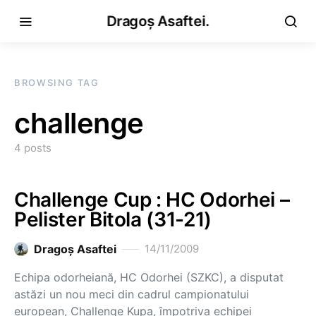
Dragoș Asaftei.
BROWSING TAG
challenge
4 posts
Challenge Cup : HC Odorhei –
Pelister Bitola (31-21)
Dragoş Asaftei
14/11/2009
Echipa odorheiană, HC Odorhei (SZKC), a disputat
astăzi un nou meci din cadrul campionatului
european, Challenge Kupa, împotriva echipei