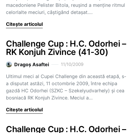
macedoniene Pelister Bitola, reuşind a menţine ritmul
celorlalte meciuri, câştigând detaşat.…
Citește articolul
Challenge Cup : H.C. Odorhei –
RK Konjuh Zivince (41-30)
Dragoş Asaftei
11/10/2009
Ultimul meci al Cupei Challenge din această etapă, s-
a disputat astăzi, 11 octombrie 2009, între echipa
gazdă HC Odorhei (SZKC – Szekelyudvarhely) şi cea
bosniacă RK Konjuh Zivince. Meciul a…
Citește articolul
Challenge Cup : H.C. Odorhei –