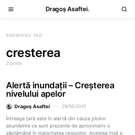
Dragoș Asaftei.
BROWSING TAG
cresterea
2 posts
Alertă inundaţii – Creşterea
nivelului apelor
Dragoş Asaftei
28/06/2010
Întreaga ţară este în alertă din cauza ploilor
abundente ce sunt prezente de aproximativ o
săptămână în majoritatea regiunilor. Acestea însă s-