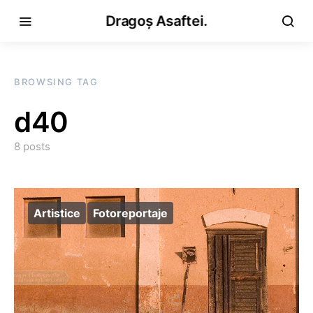
Dragoș Asaftei.
BROWSING TAG
d40
8 posts
Artistice
Fotoreportaje