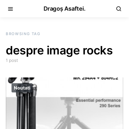
Dragoș Asaftei.
BROWSING TAG
despre image rocks
1 post
Noutati