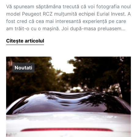
Vă spuneam săptămâna trecută că voi fotografia noul
model Peugeot RCZ mulțumită echipei Eurial Invest. A
fost cred că cea mai interesantă experiență pe care
am trăit-o cu o mașină. Joi după-masa preluasem…
Citește articolul
Noutati