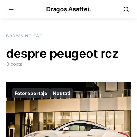
Dragoș Asaftei.
BROWSING TAG
despre peugeot rcz
3 posts
Fotoreportaje
Noutati