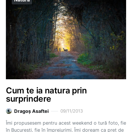
Cum te ia natura prin
surprindere
Dragoş Asaftei
09/11/2013
Îmi propusesem pentru acest weekend o tură foto, fie
în București, fie în împrejurimi. Îmi doream ca preț de