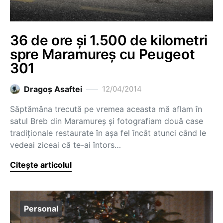
36 de ore și 1.500 de kilometri
spre Maramureș cu Peugeot
301
Dragoş Asaftei
12/04/2014
Săptămâna trecută pe vremea aceasta mă aflam în
satul Breb din Maramureș și fotografiam două case
tradiționale restaurate în așa fel încât atunci când le
vedeai ziceai că te-ai întors…
Citește articolul
Personal