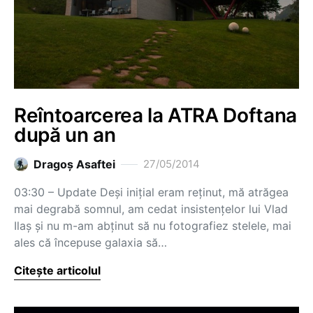
Reîntoarcerea la ATRA Doftana
după un an
Dragoş Asaftei
27/05/2014
03:30 – Update Deși inițial eram reținut, mă atrăgea
mai degrabă somnul, am cedat insistențelor lui Vlad
Ilaș și nu m-am abținut să nu fotografiez stelele, mai
ales că începuse galaxia să…
Citește articolul