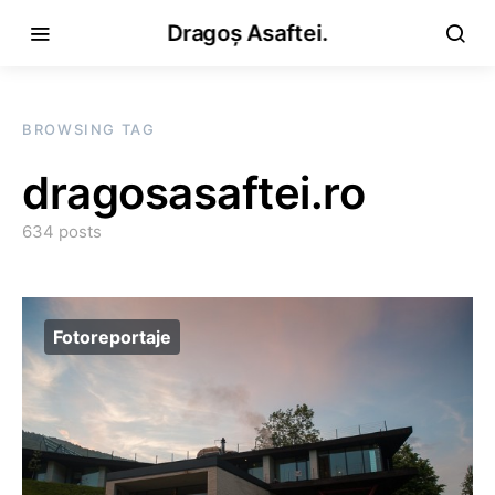
Dragoș Asaftei.
BROWSING TAG
dragosasaftei.ro
634 posts
Fotoreportaje