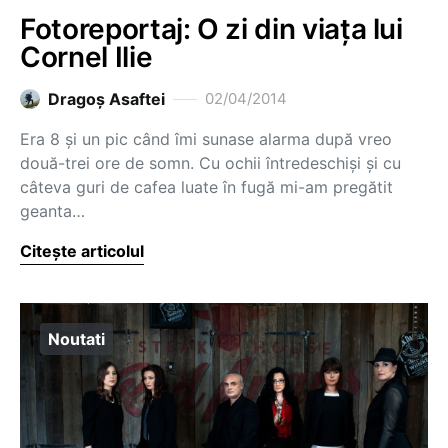
Fotoreportaj: O zi din viața lui
Cornel Ilie
Dragoş Asaftei
02/04/2014
Era 8 și un pic când îmi sunase alarma după vreo
două-trei ore de somn. Cu ochii întredeschiși și cu
câteva guri de cafea luate în fugă mi-am pregătit
geanta…
Citește articolul
Noutati