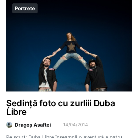
Portrete
Ședință foto cu zurliii Duba
Libre
Dragoş Asaftei
14/04/2014
Pe scurt: Duba Libre înseamnă o aventură a patru