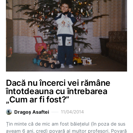
Dacă nu încerci vei rămâne
întotdeauna cu întrebarea
„Cum ar fi fost?”
Dragoş Asaftei
11/04/2014
Țin minte că de mic am fost băiețelul (în poza de sus
aveam 6 ani, cred) povară al multor profesori. Povară