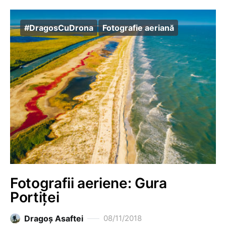
#DragosCuDrona
Fotografie aeriană
Fotografii aeriene: Gura
Portiței
Dragoş Asaftei
08/11/2018