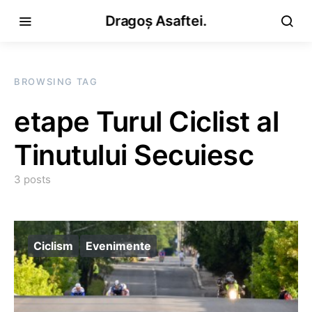
Dragoș Asaftei.
BROWSING TAG
etape Turul Ciclist al
Tinutului Secuiesc
3 posts
Ciclism
Evenimente